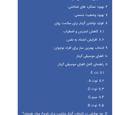
6
بهبود عملکرد های شناختی:
7
بهبود وضعیت جسمی:
8
فواید نواختن گیتار برای سلامت روان
8.1
کاهش استرس و اضطراب:
8.2
افزایش اعتماد به نفس:
9
انتخاب بهترین ساز برای افراد نوجوان:
10
الفبای موسیقی گیتار
11
راهنمای کامل الفبای موسیقی گیتار
11.1
نت E:
11.2
نوت A :
11.3
نوت D :
11.4
سیم G
11.5
نوت B:
12
چه عواملی در انتخاب گیتار مناسب برای شروع موثر هستند؟