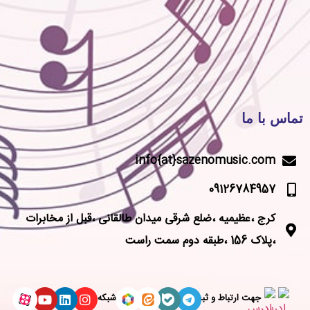
تماس با ما
info{at}sazenomusic.com
09126784957
کرج ،عظیمیه ،ضلع شرقی میدان طالقانی ،قبل از مخابرات
،پلاک 156 ،طبقه دوم سمت راست
جهت ارتباط و ثبت
شبکه