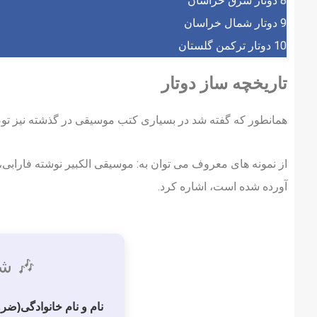
8
دوتار شرق خراسان
9
دوتار شمال خراسان
10
دوتار ترکمن گلستان
تاریخچه ساز دوتار
همانطور که گفته شد در بسیاری کتب موسیقی در گذشته نیز توص
از نمونه های معروف می توان به: موسیقی الکبیر نوشته فارابی،
آورده شده است، اشاره کرد.
🎶 شر
نام و نام خانوادگی
(ضرو