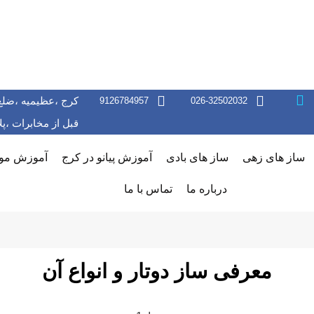
کرج ،عظیمیه ،ضلع
9126784957
026-32502032
قبل از مخابرات ،پلاک 156 ،طبقه دوم س
ساز های زهی
ساز های بادی
آموزش پیانو در کرج
آموزش موس
درباره ما
تماس با ما
معرفی ساز دوتار و انواع آن