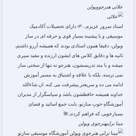
علائی
هنرجوویولن
استاد سرور عزیزم...🌱 دارای تحصیلات آکادمیک
موسیقی و با پیشینه بسیار قوی و حرفه ای در ساز
ویولن، دقیقا همون استادی بودند که همیشه آرزو داشتم.
ثانیه ها و دقایق کلاس های ایشون ارزنده و مفید سپری
میشه و با متد تدریسشون، هنرجو نه تنها از سختی ساز
نمی ترسه، بلکه با علاقه و اشتیاق به مسیر آموزش
ادامه می ده و سریعتر پیشرفت می کنه. ان شاءالله
خداوند همیشه حافظشون باشد و سپاسگزار از مدیران
آموزشگاهِ خوبِ سازنو، بابت جمع اساتید و فضای
بسیارخوبی که فراهم کردند.🌺
مینا ترابی
هنرجوی ویولن