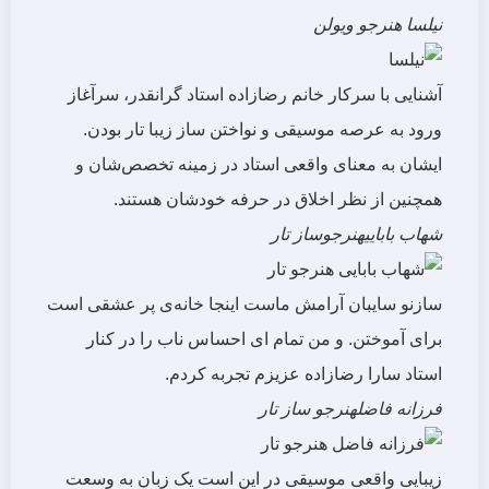
نیلسا
هنرجو ویولن
آشنایی با سرکار خانم رضازاده استاد گرانقدر، سرآغاز
ورود به عرصه موسیقی و نواختن ساز زیبا تار بودن.
ایشان به معنای واقعی استاد در زمینه تخصص‌شان و
همچنین از نظر اخلاق در حرفه خودشان هستند.
شهاب بابایی
هنرجوساز تار
سازنو سایبان آرامش ماست اینجا خانه‌ی پر عشقی است
برای آموختن. و من تمام ای احساس ناب را در کنار
استاد سارا رضازاده عزیزم تجربه کردم.
فرزانه فاضل
هنرجو ساز تار
زیبایی واقعی موسیقی در این است یک زبان به وسعت