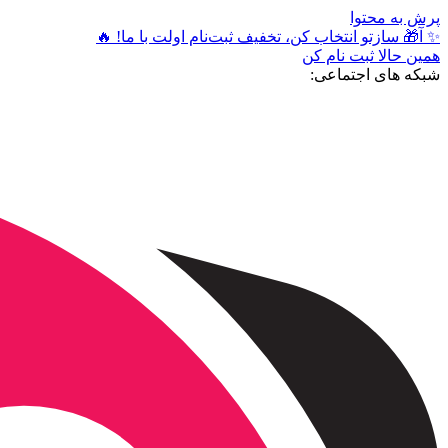
پرش به محتوا
✨ آ🎁 سازتو انتخاب کن، تخفیف ثبت‌نام اولت با ما! 🔥
همین حالا ثبت نام کن
شبکه های اجتماعی: