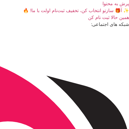
پرش به محتوا
✨ آ🎁 سازتو انتخاب کن، تخفیف ثبت‌نام اولت با ما! 🔥
همین حالا ثبت نام کن
شبکه های اجتماعی: