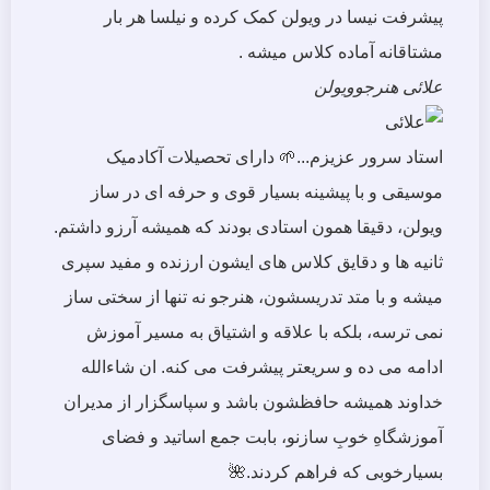
پیشرفت نیسا در ویولن کمک کرده و نیلسا هر بار
مشتاقانه آماده کلاس میشه .
علائی
هنرجوویولن
استاد سرور عزیزم...🌱 دارای تحصیلات آکادمیک
موسیقی و با پیشینه بسیار قوی و حرفه ای در ساز
ویولن، دقیقا همون استادی بودند که همیشه آرزو داشتم.
ثانیه ها و دقایق کلاس های ایشون ارزنده و مفید سپری
میشه و با متد تدریسشون، هنرجو نه تنها از سختی ساز
نمی ترسه، بلکه با علاقه و اشتیاق به مسیر آموزش
ادامه می ده و سریعتر پیشرفت می کنه. ان شاءالله
خداوند همیشه حافظشون باشد و سپاسگزار از مدیران
آموزشگاهِ خوبِ سازنو، بابت جمع اساتید و فضای
بسیارخوبی که فراهم کردند.🌺