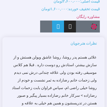
قیمت اصلی:۲،۶۰۰،۰۰۰تومان
قیمت تخفیف خورده:۱,۶۰۰,۰۰۰تومان
مشاوره رایگان
نظرات هنرجویان
علائی هستم پدر روشا، روشا عاشق ویولن هستش و از
سازش بیشتر، استادش رو دوست داره . قبلا هم کلاس
موسیقی رفته بودن ولی علاقه چندانی درش نمی دیدم
ولی زحمات خانم رضازاده به ثمر نشست و خودم از
روشا خیلی راضی ام، سپاس فراوان بابت زحمات استاد
رضازاده > سرکار خانم رضازاده بسیار پیگیر و صبور
هستن در تدریسشون و همین هم خیلی به علاقه و