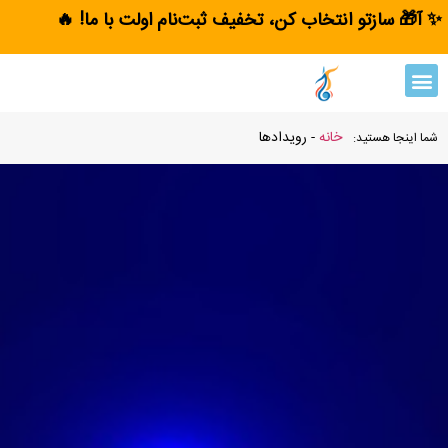
✨ آ🎁 سازتو انتخاب کن، تخفیف ثبت‌نام اولت با ما! 🔥
خانه
-
رویدادها
شما اینجا هستید: