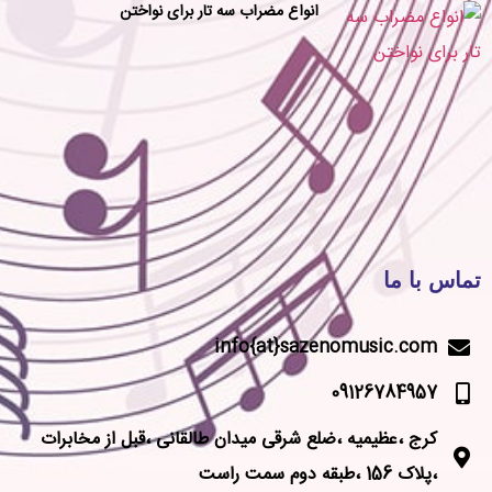
انواع مضراب سه تار برای نواختن
تماس با ما
info{at}sazenomusic.com
09126784957
کرج ،عظیمیه ،ضلع شرقی میدان طالقانی ،قبل از مخابرات
،پلاک 156 ،طبقه دوم سمت راست