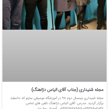
مجله شنیداری (جناب آقای الیاس دژاهنگ)
مجله شنیداری نیمسال دوم 97 در آموزشگاه موسیقی سازنو که 10اسفند
برگزار گردید. مدرس: آقای الیاس دژاهنگ تلفن های تماس:
02632502032-02632557558 آموزش ساز نزد