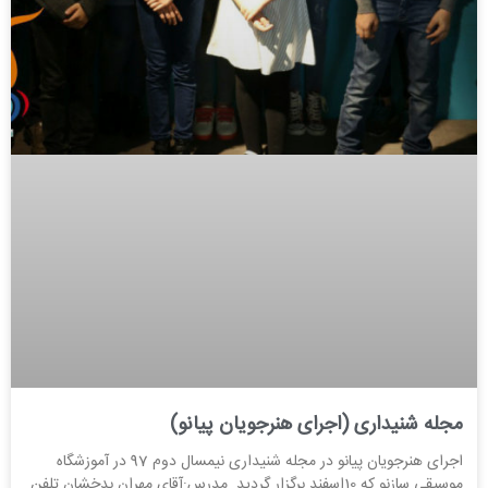
مجله شنیداری (اجرای هنرجویان پیانو)
اجرای هنرجویان پیانو در مجله شنیداری نیمسال دوم 97 در آموزشگاه
موسیقی سازنو که 10اسفند برگزار گردید. مدرس:آقای مهران بدخشان تلفن