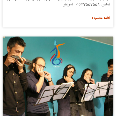
تماس: 02632557558 آموزش
ادامه مطلب »