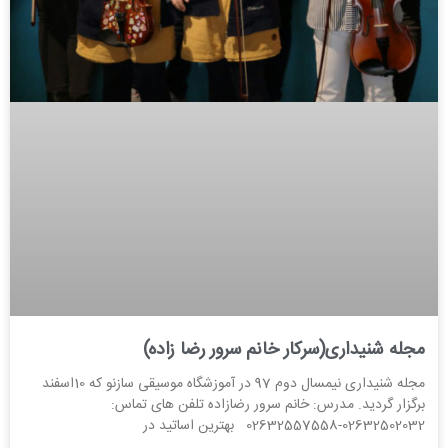
مجله شنیداری(سرکار خانم سرور رضا زاده)
مجله شنیداری نیمسال دوم 97 در آموزشگاه موسیقی سازنو که 10اسفند
برگزار گردید. مدرس: خانم سرور رضازاده تلفن های تماس:
02632502032-02632557558 بهترین اساتید در