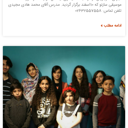
موسیقی سازنو که 10اسفند برگزار گردید. مدرس:آقای محمد هادی مجیدی
تلفن تماس: 02632557558
ادامه مطلب »