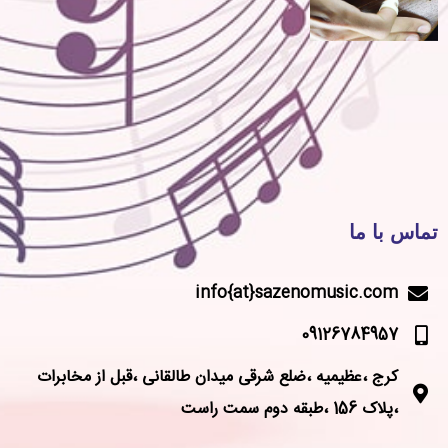
تماس با ما
info{at}sazenomusic.com
09126784957
کرج ،عظیمیه ،ضلع شرقی میدان طالقانی ،قبل از مخابرات
،پلاک 156 ،طبقه دوم سمت راست