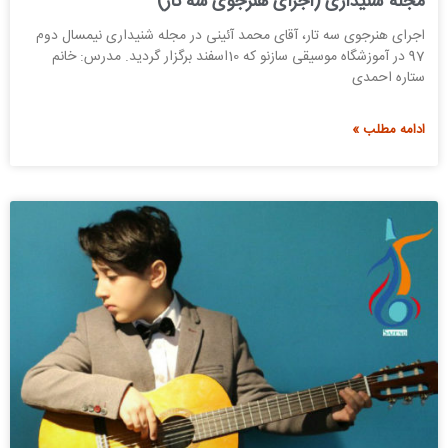
مجله شنیداری (اجرای هنرجوی سه تار)
اجرای هنرجوی سه تار، آقای محمد آئینی در مجله شنیداری نیمسال دوم
97 در آموزشگاه موسیقی سازنو که 10اسفند برگزار گردید. مدرس: خانم
ستاره احمدی
ادامه مطلب »