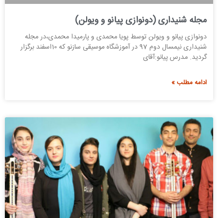
مجله شنیداری (دونوازی پیانو و ویولن)
دونوازی پیانو و ویولن توسط پویا محمدی و پارمیدا محمدی،در مجله
شنیداری نیمسال دوم 97 در آموزشگاه موسیقی سازنو که 10اسفند برگزار
گردید. مدرس پیانو:آقای
ادامه مطلب »