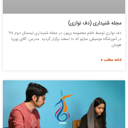
مجله شنیداری (دف نوازی)
دف نوازی توسط خانم معصومه پریوز، در مجله شنیداری نیمسال دوم 97
در آموزشگاه موسیقی سازنو که 10 اسفند برگزار گردید. مدرس: آقای پوریا
هومان
ادامه مطلب »