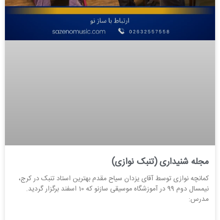
مجله شنیداری (تنبک نوازی)
کمانچه نوازی توسط آقای یزدان سیاح مقدم بهترین استاد تنبک در کرج،
نیمسال دوم 99 در آموزشگاه موسیقی سازنو که 10 اسفند برگزار گردید.
مدرس: