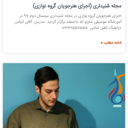
مجله شنیداری (اجرای هنرجویان گروه نوازی)
اجرای هنرجویان گروه نوازی در مجله شنیداری نیمسال دوم 97 در
آموزشگاه موسیقی سازنو که 10اسفند برگزار گردید. مدرس: آقای الیاس
دژاهنگ تلفن تماس: 02632557558
ادامه مطلب »