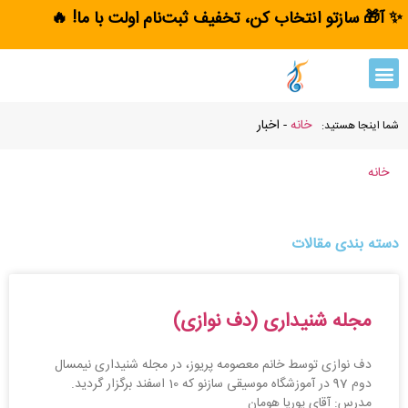
✨ آ🎁 سازتو انتخاب کن، تخفیف ثبت‌نام اولت با ما! 🔥
خانه
-
اخبار
شما اینجا هستید:
خانه
-
اخبار
دسته بندی مقالات
مجله شنیداری (دف نوازی)
دف نوازی توسط خانم معصومه پریوز، در مجله شنیداری نیمسال
دوم 97 در آموزشگاه موسیقی سازنو که 10 اسفند برگزار گردید.
مدرس: آقای پوریا هومان