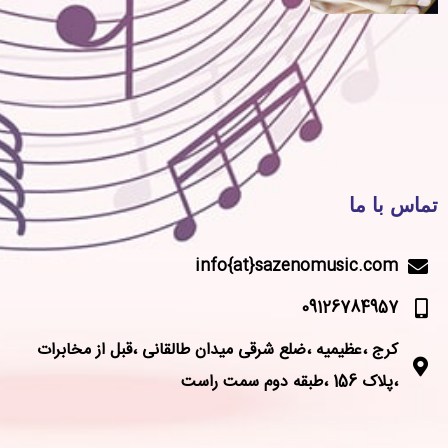
تماس با ما
info{at}sazenomusic.com
09126784957
کرج ،عظیمیه ،ضلع شرقی میدان طالقانی ،قبل از مخابرات
،پلاک 156 ،طبقه دوم سمت راست