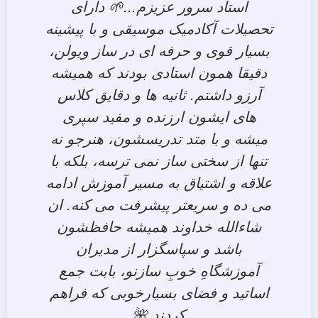
استاد سرور عزیزم...🌱 دارای
تحصیلات آکادمیک موسیقی و با پیشینه
بسیار قوی و حرفه ای در ساز ویولن،
دقیقا همون استادی بودند که همیشه
آرزو داشتم. ثانیه ها و دقایق کلاس
های ایشون ارزنده و مفید سپری
میشه و با متد تدریسشون، هنرجو نه
تنها از سختی ساز نمی ترسه، بلکه با
علاقه و اشتیاق به مسیر آموزش ادامه
می ده و سریعتر پیشرفت می کنه. ان
شاءالله خداوند همیشه حافظشون
باشد و سپاسگزار از مدیران
آموزشگاهِ خوبِ سازنو، بابت جمع
اساتید و فضای بسیارخوبی که فراهم
کردند.🌺