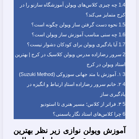
1.4
چه چیزی کلاس‌های ویولن آموزشگاه سازنو را در
کرج متمایز می‌کند؟
1.5
نحوه دست گرفتن ساز ویولن چگونه است؟
1.6
چه سنی مناسب آموزش ساز ویولن است؟
1.7
آیا یادگیری ویولن برای کودکان دشوار نیست؟
2
سرور رضازاده مدرس ویولن کلاسیک در کرج | بهترین
استاد ویولن در کرج
3
۱. آموزش با متد جهانی سوزوکی (Suzuki Method)
4
۲. خانم سرور رضازاده استادِ ارتباط و انگیزه در
یادگیری ساز
5
۳. فراتر از کلاس؛ مسیر هنری تا استودیو
6
چرا کلاس‌های استاد نگار یاسمنی؟
آموزش ویولن نوازی زیر نظر بهترین