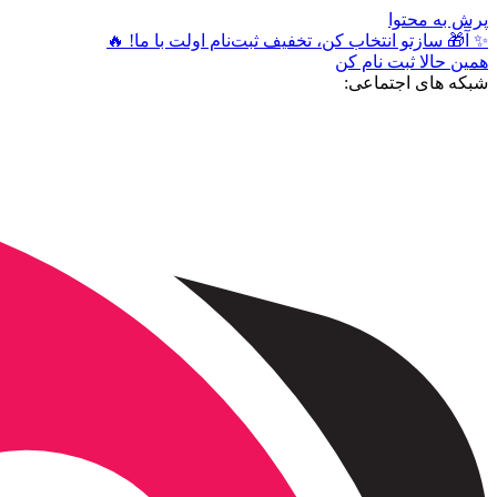
پرش به محتوا
✨ آ🎁 سازتو انتخاب کن، تخفیف ثبت‌نام اولت با ما! 🔥
همین حالا ثبت نام کن
شبکه های اجتماعی: