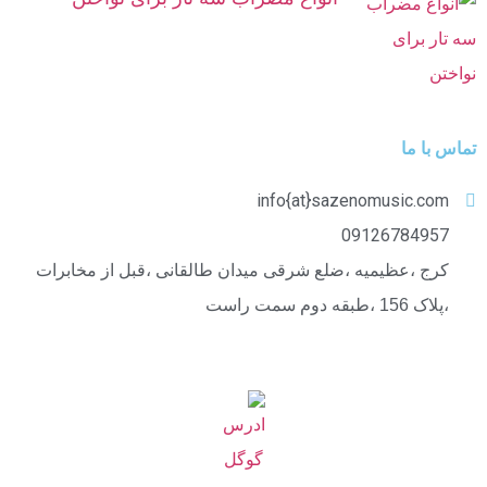
تماس با ما
info{at}sazenomusic.com
09126784957
کرج ،عظیمیه ،ضلع شرقی میدان طالقانی ،قبل از مخابرات
،پلاک 156 ،طبقه دوم سمت راست