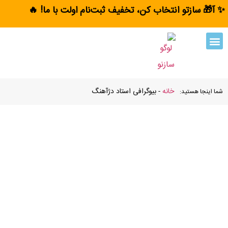
✨ آ🎁 سازتو انتخاب کن، تخفیف ثبت‌نام اولت با ما! 🔥
خانه
-
بیوگرافی استاد دژآهنگ
شما اینجا هستید:
بیوگرافی استاد دژآهنگ