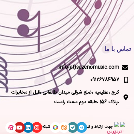
تماس با ما
info{at}sazenomusic.com
09126784957
کرج ،عظیمیه ،ضلع شرقی میدان طالقانی ،قبل از مخابرات
،پلاک 156 ،طبقه دوم سمت راست
جهت ارتباط و ثبت
شبکه