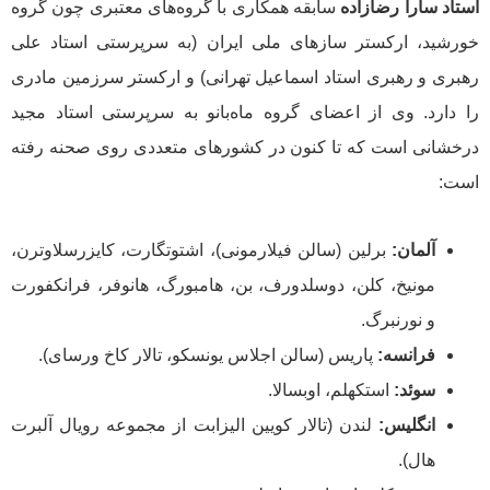
استاد سارا رضازاده
سابقه همکاری با گروه‌های معتبری چون گروه
خورشید، ارکستر سازهای ملی ایران (به سرپرستی استاد علی
رهبری و رهبری استاد اسماعیل تهرانی) و ارکستر سرزمین مادری
را دارد. وی از اعضای گروه ماه‌بانو به سرپرستی استاد مجید
درخشانی است که تا کنون در کشورهای متعددی روی صحنه رفته
است:
آلمان:
برلین (سالن فیلارمونی)، اشتوتگارت، کایزرسلاوترن،
مونیخ، کلن، دوسلدورف، بن، هامبورگ، هانوفر، فرانکفورت
و نورنبرگ.
فرانسه:
پاریس (سالن اجلاس یونسکو، تالار کاخ ورسای).
سوئد:
استکهلم، اوبسالا.
انگلیس:
لندن (تالار کویین الیزابت از مجموعه رویال آلبرت
هال).