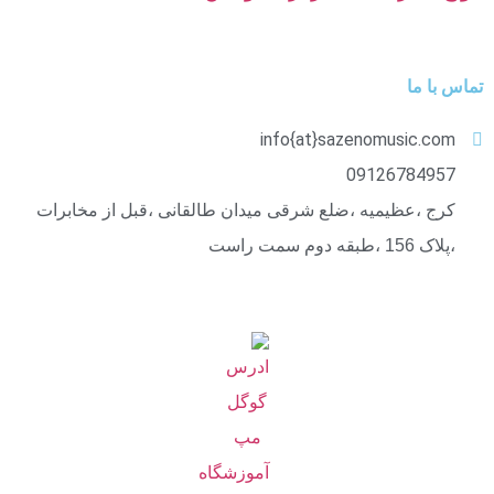
تماس با ما
info{at}sazenomusic.com
09126784957
کرج ،عظیمیه ،ضلع شرقی میدان طالقانی ،قبل از مخابرات
،پلاک 156 ،طبقه دوم سمت راست