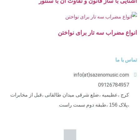
آشنایی با ساز قانون و تفاوت آن با سنتور
انواع مضراب سه تار برای نواختن
تماس با ما
info{at}sazenomusic.com
09126784957
کرج ،عظیمیه ،ضلع شرقی میدان طالقانی ،قبل از مخابرات
،پلاک 156 ،طبقه دوم سمت راست