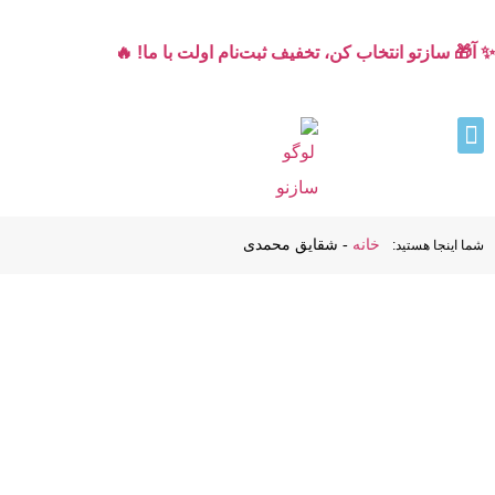
✨ آ🎁 سازتو انتخاب کن، تخفیف ثبت‌نام اولت با ما! 🔥
خانه
-
شقایق محمدی
شما اینجا هستید: