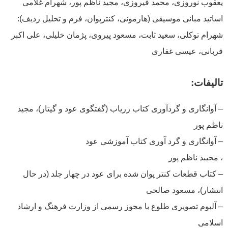
یعقوب نوروزی، محمد فیروزی، مجید ناظم پور، شهرام غلامی
اساتید مبانی موسیقی (هارمونی، کنترپوان، فرم و تحلیل ردیف):
شهرام توکلی، سعید ثابت، مسعود پیروی، پژمان خلیلی، علی اکبر
قربانی، عیسی غفاری
تالیفات:
– آوانگاری و گردآوری کتاب زریاب (گفتگوی عود و گیتار)، مجید
ناظم پور
– آوانگاری و گرد آوری کتاب آموزشی عود
، مجیبد ناظم پور
– کتاب قطعات کنتر پوان شده برای عود در چهار جلد (در حال
انتشار)، مسعود صالحی
– آلبوم تصویری طلوع با مجوز رسمی از وزارت فرهنگ و ارشاد
اسلامی