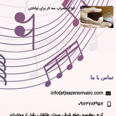
انواع مضراب سه تار برای نواختن
تماس با ما
info{at}sazenomusic.com
09126784957
کرج ،عظیمیه ،ضلع شرقی میدان طالقانی ،قبل از مخابرات