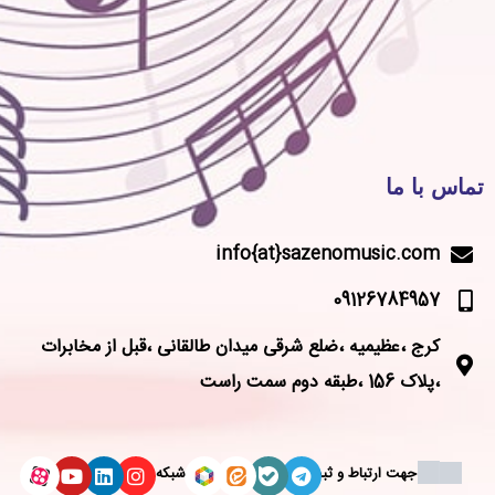
تماس با ما
info{at}sazenomusic.com
09126784957
کرج ،عظیمیه ،ضلع شرقی میدان طالقانی ،قبل از مخابرات
،پلاک 156 ،طبقه دوم سمت راست
جهت ارتباط و ثبت
شبکه