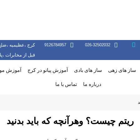
کرج ،عظیمیه ،ضلع
9126784957
026-32502032
قبل از مخابرات ،پلاک 156 ،طبقه دوم س
ساز های زهی
ساز های بادی
آموزش پیانو در کرج
آموزش موس
درباره ما
تماس با ما
د
ریتم چیست؟ وهرآنچه که باید بدنید