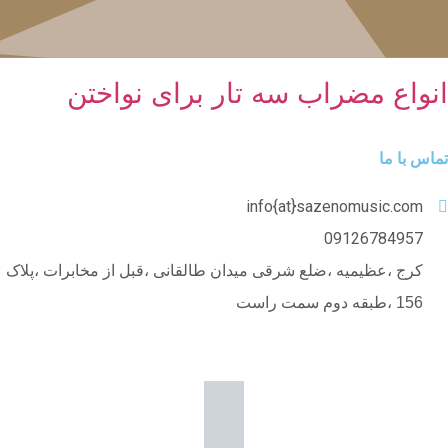
انواع مضراب سه تار برای نواختن
تماس با ما
info{at}sazenomusic.com
09126784957
کرج ،عظیمیه ،ضلع شرقی میدان طالقانی ،قبل از مخابرات ،پلاک
156 ،طبقه دوم سمت راست