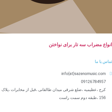
انواع مضراب سه تار برای نواختن
تماس با ما
info{at}sazenomusic.com
09126784957
کرج ،عظیمیه ،ضلع شرقی میدان طالقانی ،قبل از مخابرات ،پلاک
156 ،طبقه دوم سمت راست