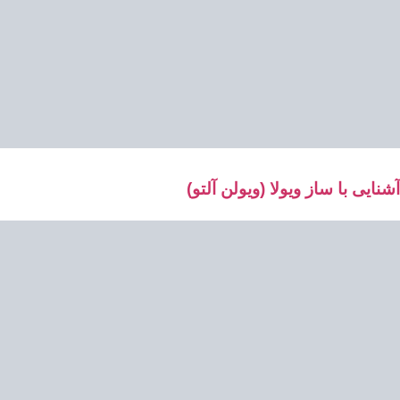
آشنایی با ساز ویولا (ویولن آلتو)