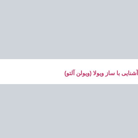
آشنایی با ساز ویولا (ویولن آلتو)