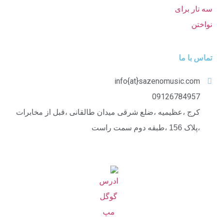
تماس با ما
info{at}sazenomusic.com
09126784957
کرج ،عظیمیه ،ضلع شرقی میدان طالقانی ،قبل از مخابرات
،پلاک 156 ،طبقه دوم سمت راست