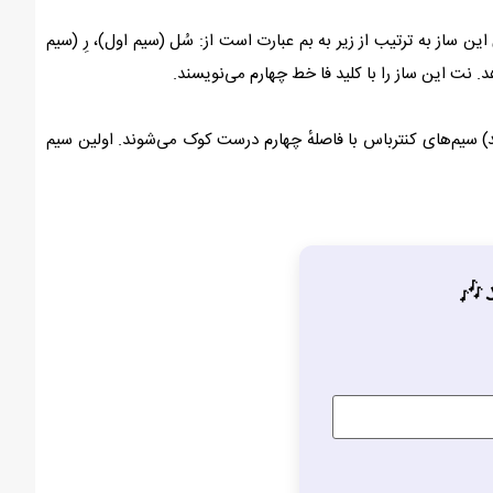
ین ساز به ترتیب از زیر به بم عبارت است از: سُل (سیم اول)، رِ (سیم
 نت این ساز را با کلید فا خط چهارم می‌نویسند.
‌های ۵سیمهٔ این ساز نیز وجود دارد. (کنترباس‌های ۵سیمه قادرند ۴ نت بم‌تر از کنترباس‌های ۴سیمه اجرا کنند) سیم‌های کنترباس با فاصلهٔ چهارم درست کوک می‌شوند. اولین سیم
د🎶