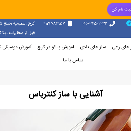
بت نام کن
کرج ،عظیمیه ،ضلع ش
9126784957
026-32502032
قبل از مخابرات ،پلاک 156 ،طبقه دوم سمت ر
 های زهی
ساز های بادی
آموزش پیانو در کرج
آموزش موسیقی ک
تماس با ما
آشنایی با ساز کنترباس