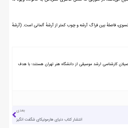
، ۲-آرشهٔ فرانسوی. از نظر ساختمان آرشه، در آرشهٔ فرانسوی، فاصلهٔ بین فراگ آرشه و چوب کمتر از آرشهٔ آلمانی است. (آرشهٔ
 الیاس دژآهنگ که هر دو فارغ التحصیلان کارشناسی ارشد موسیقی از دانشگاه هنر تهران هستند؛ با هدف
بعدی
انتشار کتاب دنیای هارمونیکای شگفت انگیز