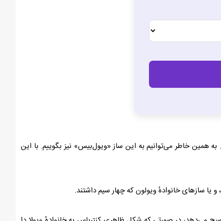
د. به همین خاطر می‌توانیم به این ساز «ویول‌بیس» نیز بگوییم. با این
 و یا سازهای خانوادهٔ ویولون که چهار سیم داشتند.
ضیح می‌دهد، در صورتی که شکل ظاهری کنترباس به خانوادهٔ ویولا دا