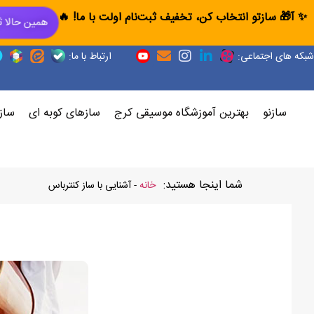
✨ آ🎁 سازتو انتخاب کن، تخفیف ثبت‌نام اولت با ما! 🔥
همین حالا ث
شبکه های اجتماعی:
ارتباط با ما:
سازنو
بهترین آموزشگاه موسیقی کرج
سازهای کوبه ای
ساز
شما اینجا هستید:
خانه
-
آشنایی با ساز کنترباس