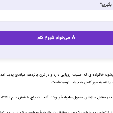
بگیری؟
می‌شود؛ خانواده‌ای که اصلیت اروپایی دارد و در قرن پانزدهم میلادی پدید آم
ت یا نه، به طور کامل به جواب نرسیده‌است.
؛ در مقابلِ سازهای معمول خانوادهٔ ویولا دا گامبا که پنج یا شش سیم داشتند،
ید کنترباس به عنوان یک بیس حقیقی در خانوادهٔ ویولون ریشه دارد. وی تو