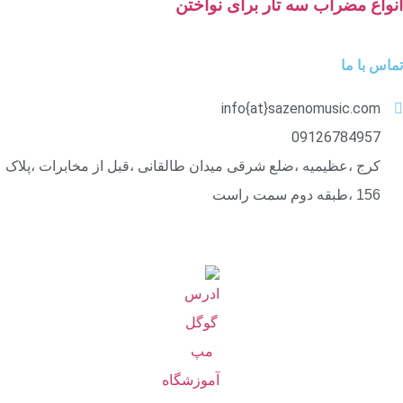
انواع مضراب سه تار برای نواختن
تماس با ما
info{at}sazenomusic.com
09126784957
کرج ،عظیمیه ،ضلع شرقی میدان طالقانی ،قبل از مخابرات ،پلاک
156 ،طبقه دوم سمت راست