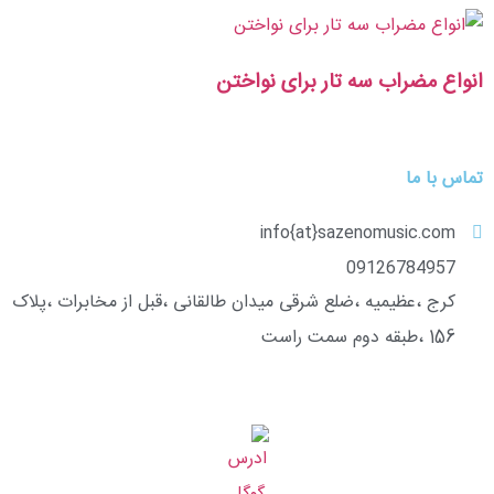
انواع مضراب سه تار برای نواختن
تماس با ما
info{at}sazenomusic.com
09126784957
کرج ،عظیمیه ،ضلع شرقی میدان طالقانی ،قبل از مخابرات ،پلاک
156 ،طبقه دوم سمت راست