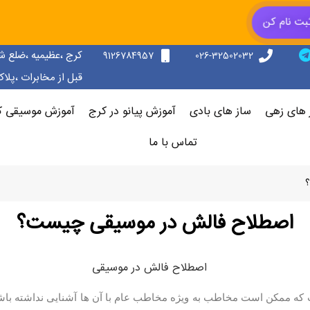
بت نام کن
کرج ،عظیمیه ،ضلع ش
9126784957
026-32502032
قبل از مخابرات ،پلاک 156 ،طبقه دوم سمت ر
 های زهی
ساز های بادی
آموزش پیانو در کرج
آموزش موسیقی ک
تماس با ما
اصطلاح فالش در موسیقی چیست؟
که ممکن است مخاطب به ویژه مخاطب عام با آن ها آشنایی نداشته باش