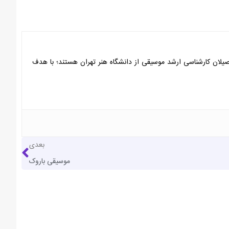
 الیاس دژآهنگ که هر دو فارغ التحصیلان کارشناسی ارشد موسیقی از دانشگاه هنر تهران هستند؛ با هدف
بعدی
موسیقی باروک