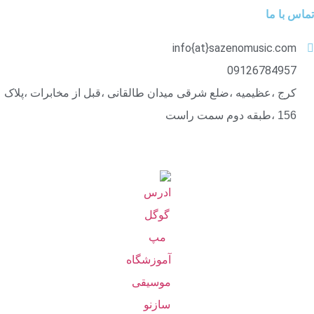
تماس با ما
info{at}sazenomusic.com
09126784957
کرج ،عظیمیه ،ضلع شرقی میدان طالقانی ،قبل از مخابرات ،پلاک
156 ،طبقه دوم سمت راست