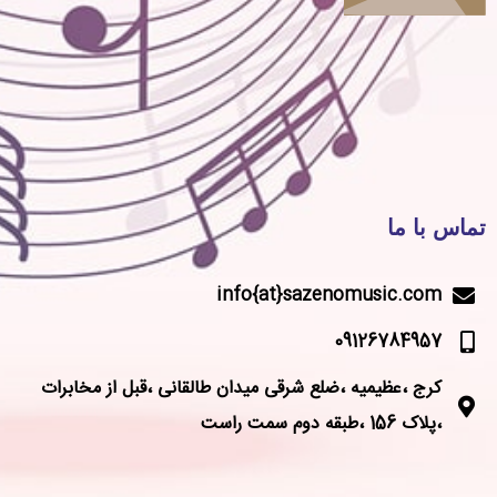
تماس با ما
info{at}sazenomusic.com
09126784957
کرج ،عظیمیه ،ضلع شرقی میدان طالقانی ،قبل از مخابرات
،پلاک 156 ،طبقه دوم سمت راست