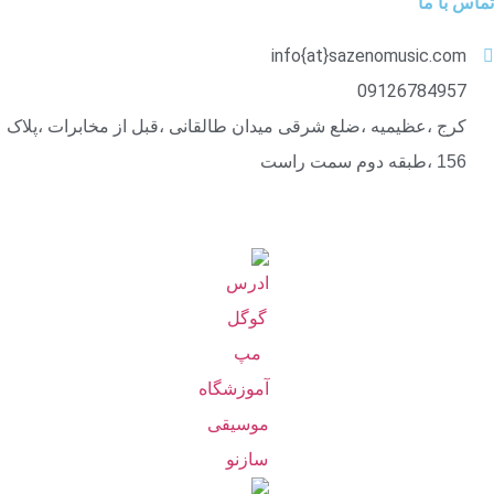
تماس با ما
info{at}sazenomusic.com
09126784957
کرج ،عظیمیه ،ضلع شرقی میدان طالقانی ،قبل از مخابرات ،پلاک
156 ،طبقه دوم سمت راست