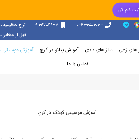
بت نام کن
کرج ،عظیمیه ،
9126784957
026-32502032
قبل از مخابرات ،پلاک 156 ،طب
 های زهی
ساز های بادی
آموزش پیانو در کرج
آموزش موسیقی ک
تماس با ما