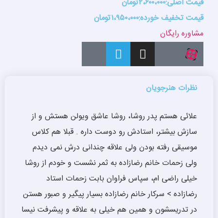
قیمت اصلی:۲،۶۰۰،۰۰۰تومان
قیمت تخفیف خورده:۱،۹۵۰،۰۰۰تومان
مشاوره رایگان
نظرات هنرجویان
علائی هستم پدر روشا، روشا عاشق ویولن هستش و از
سازش بیشتر، استادش رو دوست داره . قبلا هم کلاس
موسیقی رفته بودن ولی علاقه چندانی درش نمی دیدم
ولی زحمات خانم رضازاده به ثمر نشست و خودم از روشا
خیلی راضی ام، سپاس فراوان بابت زحمات استاد
رضازاده > سرکار خانم رضازاده بسیار پیگیر و صبور هستن
در تدریسشون و همین هم خیلی به علاقه و پیشرفت نیسا