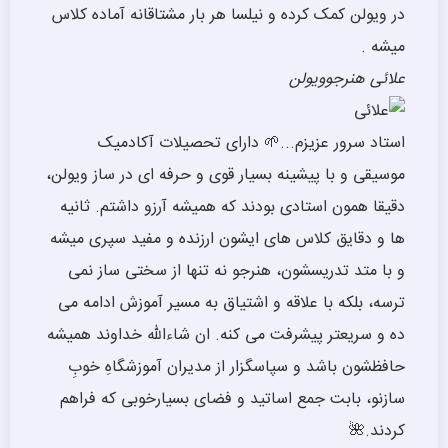
در ویولن کمک کرده و نیلسا هر بار مشتاقانه آماده کلاس
میشه .
علائی
هنرجوویولن
استاد سرور عزیزم...🌱 دارای تحصیلات آکادمیک
موسیقی و با پیشینه بسیار قوی و حرفه ای در ساز ویولن،
دقیقا همون استادی بودند که همیشه آرزو داشتم. ثانیه
ها و دقایق کلاس های ایشون ارزنده و مفید سپری میشه
و با متد تدریسشون، هنرجو نه تنها از سختی ساز نمی
ترسه، بلکه با علاقه و اشتیاق به مسیر آموزش ادامه می
ده و سریعتر پیشرفت می کنه. ان شاءالله خداوند همیشه
حافظشون باشد و سپاسگزار از مدیران آموزشگاهِ خوبِ
سازنو، بابت جمع اساتید و فضای بسیارخوبی که فراهم
کردند.🌺