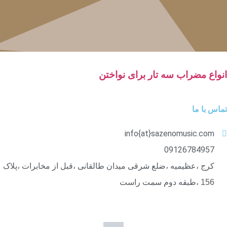
انواع مضراب سه تار برای نواختن
تماس با ما
info{at}sazenomusic.com
09126784957
کرج ،عظیمیه ،ضلع شرقی میدان طالقانی ،قبل از مخابرات ،پلاک
156 ،طبقه دوم سمت راست