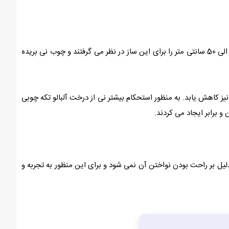
ساز شمشال کردی در گذشته از بال عقاب و چوب نی درست می کردند که نحوه ی ساخت آن با امروز متفاوت بوده است. در گذشته طول حدود 40 الی 50 سانتی متر را برای این ساز در نظر می گرفتند و چوب نی بریده
ز کاهش یابد. به منظور استحکام بیشتر نی از درخت آلبالو تکه چوبی
یل بر راحت بودن نواختن آن نمی شود و برای این منظور به تجربه و