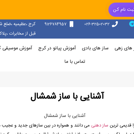
بت نام کن
کرج ،عظیمیه ،ضلع ش
9126784957
026-32502032
قبل از مخابرات ،پلاک 156 ،طبقه دوم سمت ر
 های زهی
ساز های بادی
آموزش پیانو در کرج
آموزش موسیقی ک
تماس با ما
آشنایی با ساز شمشال
ا قدیمی ترین
ساز دهنی
می دانند و همواره در بین سازهای جدید و عجیب 