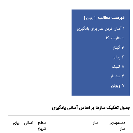
فهرست مطالب
پنهان
1
آسان ترین ساز برای یادگیری
2
هارمونیکا
3
گیتار
4
پیانو
5
تنبک
6
سه تار
7
ویولن
جدول تفکیک سازها بر اساس آسانی یادگیری
دسته‌بندی
ساز
سطح آسانی برای
ساز
شروع