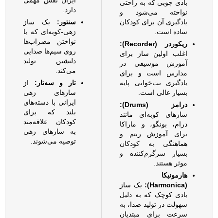
ایران نقش مهمی
بادی چوبی که به راحتی
دارد.
نواخته می‌شود و
یادگیری آن برای کودکان
سنتور:
یک ساز
ساده است.
زهی-کوبه‌ای که با
نواختن مضراب‌ها
ریکوردر (Recorder):
روی سیم‌ها صدایی
اغلب اولین ساز برای
دلنشین تولید
آموزش موسیقی در
می‌کند.
مدارس است و برای
یادگیری نت‌خوانی پایه
تار و سه‌تار:
از
بسیار عالی است.
سازهای زهی
ایرانی با دسته‌های
درامز (Drums):
بلند که برای
سازهای کوبه‌ای مانند
کودکان علاقه‌مند
درام، بونگو، و ماراکا
به سازهای زهی
برای آموزش ریتم و
توصیه می‌شوند.
هماهنگی به کودکان
بسیار سرگرم‌کننده و
موثر هستند.
هارمونیکا
(Harmonica):
یک ساز
بادی کوچک که به دلیل
سهولت در تولید صدا، به
سرعت برای مبتدیان