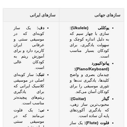
سازهای جهانی
سازهای ایرانی
یوکللی (Ukulele):
دف:
یک ساز
سازی با چهار سیم که
کوبه‌ای که در
به دلیل اندازه کوچک و
موسیقی سنتی و
سهولت یادگیری، برای
عرفانی ایران
کودکان بسیار مناسب
کاربرد دارد و برای
است.
آموزش ریتم به
کودکان عالی
پیانو/کیبورد
است.
(Piano/Keyboard):
چیدمان بصری و واضح
تنبک:
ساز کوبه‌ای
کلیدها، یادگیری نت‌ها و
اصلی در موسیقی
تئوری موسیقی را برای
کلاسیک ایرانی که
کودکان آسان می‌کند.
برای یادگیری
ریتم‌های پیچیده‌تر
گیتار (Guitar):
مناسب است.
محبوب‌ترین ساز زهی،
که یادگیری آکوردهای
نی:
یک فلوت
پایه آن ساده است.
نی‌مانند که در
موسیقی سنتی
فلوت (Flute):
یک ساز