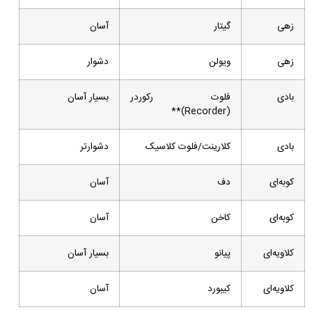
زهی
گیتار
آسان
زهی
ویولن
دشوار
بادی
فلوت رکوردر
بسیار آسان
(Recorder)**
بادی
کلارینت/فلوت کلاسیک
دشوارتر
کوبه‌ای
دف
آسان
کوبه‌ای
کاخن
آسان
کلاویه‌ای
پیانو
بسیار آسان
کلاویه‌ای
کیبورد
آسان