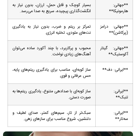
**جهانی:
بسیار کوچک و قابل حمل، ارزان، بدون نیاز به
هارمونیکا**
انگشت‌گذاری پیچیده، سریع به صدا می‌رسد.
**جهانی: درامز
تمرکز بر ریتم و ضرب، بدون نیاز به یادگیری
(پرکاشن)**
نت‌های ملودی، تخلیه انرژی.
**جهانی: گیتار
محبوب و پرکاربرد، با چند آکورد ساده می‌توان
آکوستیک**
آهنگ‌های زیادی نواخت.
**ایرانی: دف**
ساز کوبه‌ای، مناسب برای یادگیری ریتم‌های پایه،
حس عرفانی و قوی.
**ایرانی:
ساز کوبه‌ای با صدادهی متنوع، یادگیری ریتم‌ها به
تنبک**
صورت دستی.
**ایرانی:
سبک‌تر از تار، سیم‌های کمتر، صدای لطیف و
سه‌تار**
دلنشین، شروع مناسب برای سازهای زهی.