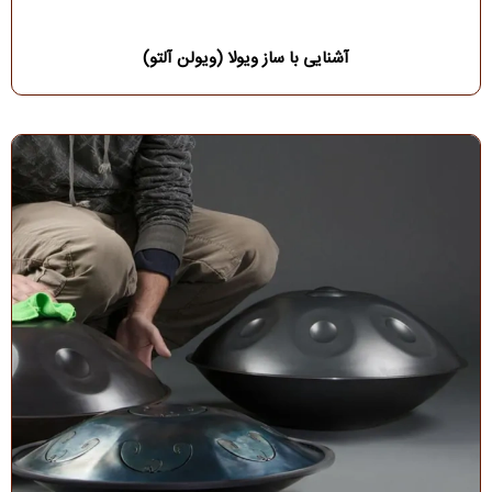
آشنایی با ساز ویولا (ویولن آلتو)